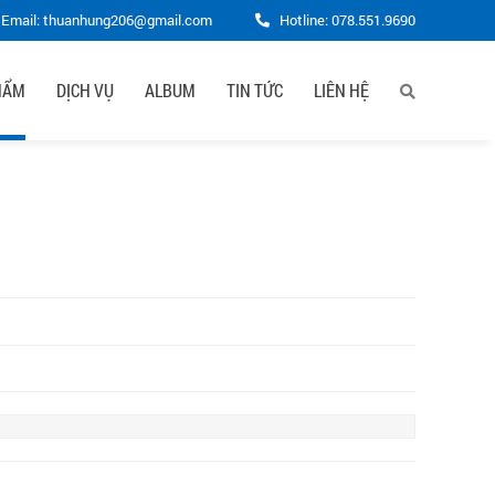
Email: thuanhung206@gmail.com
Hotline:
078.551.9690
HẨM
DỊCH VỤ
ALBUM
TIN TỨC
LIÊN HỆ