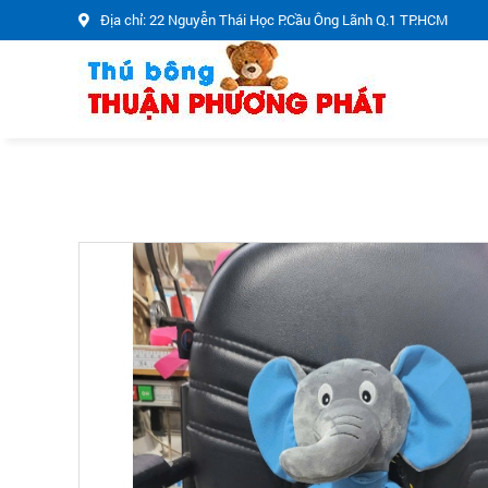
Địa chỉ: 22 Nguyễn Thái Học P.Cầu Ông Lãnh Q.1 TP.HCM