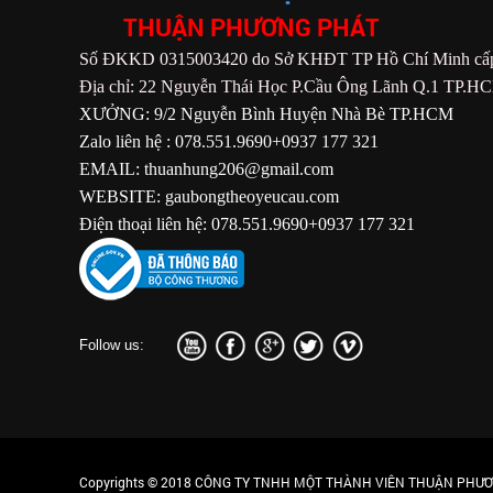
THUẬN PHƯƠNG PHÁT
Số ĐKKD 0315003420 do Sở KHĐT TP Hồ Chí Minh cấp
Địa chỉ: 22 Nguyễn Thái Học P.Cầu Ông Lãnh Q.1 TP.H
XƯỞNG: 9/2 Nguyễn Bình Huyện Nhà Bè TP.HCM
Zalo liên hệ : 078.551.9690+0937 177 321
EMAIL: thuanhung206@gmail.com
WEBSITE: gaubongtheoyeucau.com
Điện thoại liên hệ: 078.551.9690+0937 177 321
Follow us:
Copyrights © 2018 CÔNG TY TNHH MỘT THÀNH VIÊN THUẬN PHƯƠN