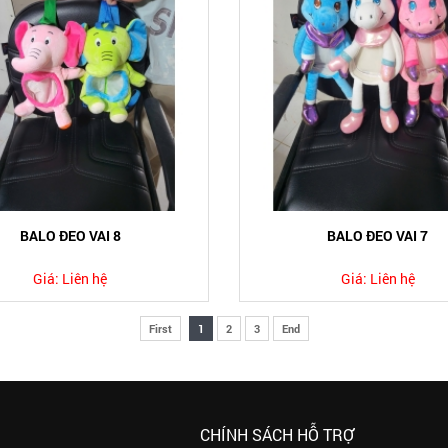
BALO ĐEO VAI 8
BALO ĐEO VAI 7
Giá:
Liên hệ
Giá:
Liên hệ
First
1
2
3
End
CHÍNH SÁCH HỖ TRỢ