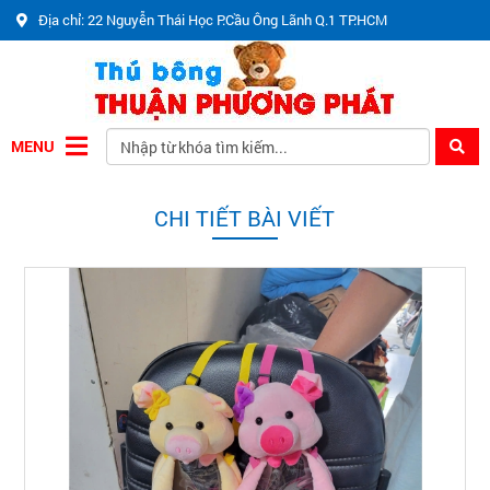
Địa chỉ: 22 Nguyễn Thái Học P.Cầu Ông Lãnh Q.1 TP.HCM
MENU
CHI TIẾT BÀI VIẾT