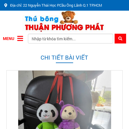
Địa chỉ: 22 Nguyễn Thái Học P.Cầu Ông Lãnh Q.1 TP.HCM
MENU
CHI TIẾT BÀI VIẾT