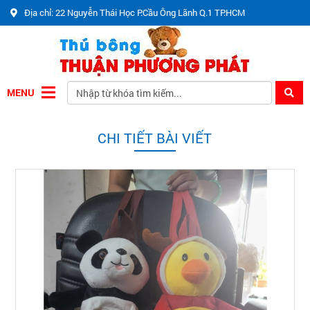
Địa chỉ: 22 Nguyễn Thái Học P.Cầu Ông Lãnh Q.1 TP.HCM
MENU
CHI TIẾT BÀI VIẾT