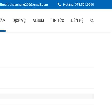
Email: thuanhung206@gmail.com
Hotline:
078.551.9690
HẨM
DỊCH VỤ
ALBUM
TIN TỨC
LIÊN HỆ