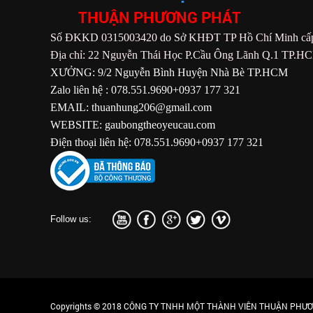
THUẬN PHƯƠNG PHÁT
Số ĐKKD 0315003420 do Sở KHĐT TP Hồ Chí Minh cấp
Địa chỉ: 22 Nguyễn Thái Học P.Cầu Ông Lãnh Q.1 TP.H
XƯỞNG: 9/2 Nguyễn Bình Huyện Nhà Bè TP.HCM
Zalo liên hệ : 078.551.9690+0937 177 321
EMAIL: thuanhung206@gmail.com
WEBSITE: gaubongtheoyeucau.com
Điện thoại liên hệ: 078.551.9690+0937 177 321
Follow us:
Copyrights © 2018 CÔNG TY TNHH MỘT THÀNH VIÊN THUẬN PHƯƠN