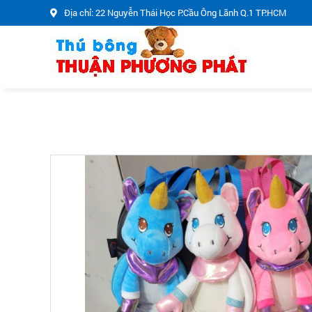
Địa chỉ: 22 Nguyễn Thái Học P.Cầu Ông Lãnh Q.1 TP.HCM