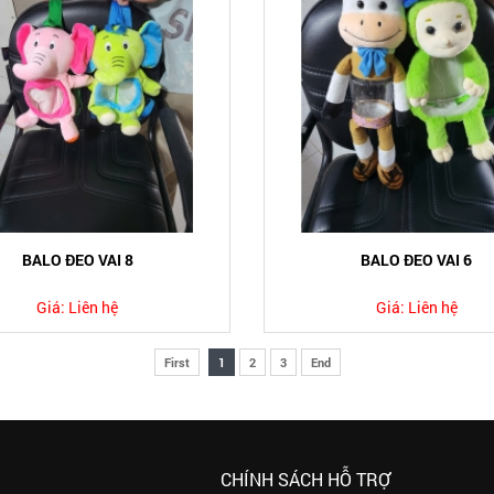
BALO ĐEO VAI 8
BALO ĐEO VAI 6
Giá:
Liên hệ
Giá:
Liên hệ
First
1
2
3
End
CHÍNH SÁCH HỖ TRỢ