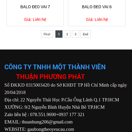
BALO ĐEO VAI 7
BALO ĐEO VAI 6
Giá:
Liên hệ
Giá:
Liên hệ
First
1
2
3
End
CÔNG TY TNHH MỘT THÀNH VIÊN
THUẬN PHƯƠNG PHÁT
Số ĐKKD 0315003420 do Sở KHĐT TP Hồ Chí Minh cấp ngày
20/04/2018
Địa chỉ: 22 Nguyễn Thái Học P.Cầu Ông Lãnh Q.1 TP.HCM
XƯỞNG: 9/2 Nguyễn Bình Huyện Nhà Bè TP.HCM
Zalo liên hệ : 078.551.9690+0937 177 321
EMAIL: thuanhung206@gmail.com
WEBSITE: gaubongtheoyeucau.com