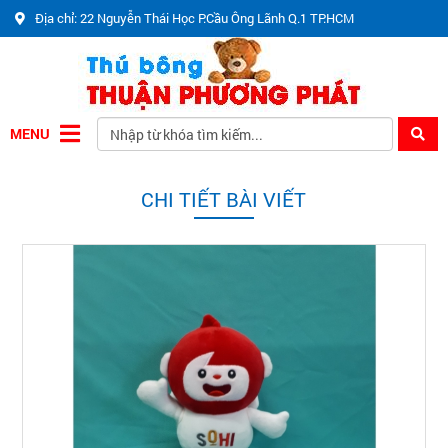
Địa chỉ: 22 Nguyễn Thái Học P.Cầu Ông Lãnh Q.1 TP.HCM
MENU
CHI TIẾT BÀI VIẾT