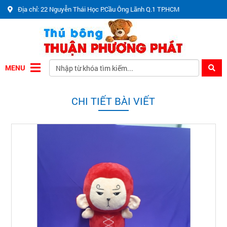
Địa chỉ: 22 Nguyễn Thái Học P.Cầu Ông Lãnh Q.1 TP.HCM
MENU
CHI TIẾT BÀI VIẾT