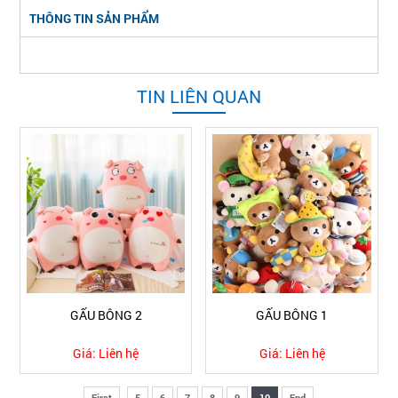
THÔNG TIN SẢN PHẨM
TIN LIÊN QUAN
GẤU BÔNG 2
GẤU BÔNG 1
Giá:
Liên hệ
Giá:
Liên hệ
First
5
6
7
8
9
10
End