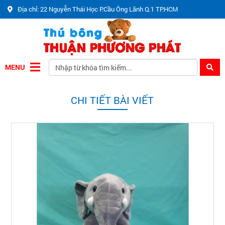
Địa chỉ: 22 Nguyễn Thái Học P.Cầu Ông Lãnh Q.1 TP.HCM
MENU
CHI TIẾT BÀI VIẾT