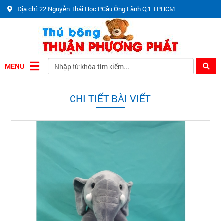
Địa chỉ: 22 Nguyễn Thái Học P.Cầu Ông Lãnh Q.1 TP.HCM
MENU
CHI TIẾT BÀI VIẾT