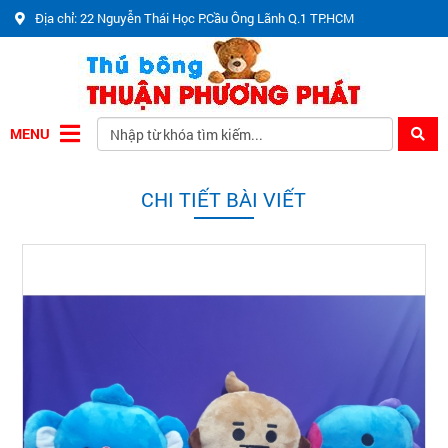
Địa chỉ: 22 Nguyễn Thái Học P.Cầu Ông Lãnh Q.1 TP.HCM
MENU
CHI TIẾT BÀI VIẾT