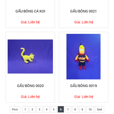
GẤU BÔNG CÁ KOI
GẤU BÔNG 0021
Giá:
Liên hệ
Giá:
Liên hệ
GẤU BÔNG 0020
GẤU BÔNG 0019
Giá:
Liên hệ
Giá:
Liên hệ
First
1
2
3
4
5
6
7
8
9
10
End