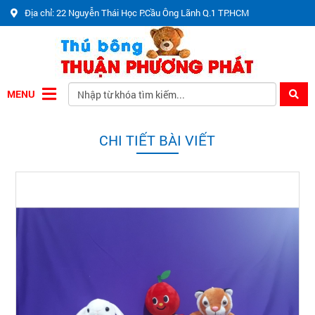
Địa chỉ: 22 Nguyễn Thái Học P.Cầu Ông Lãnh Q.1 TP.HCM
MENU
CHI TIẾT BÀI VIẾT