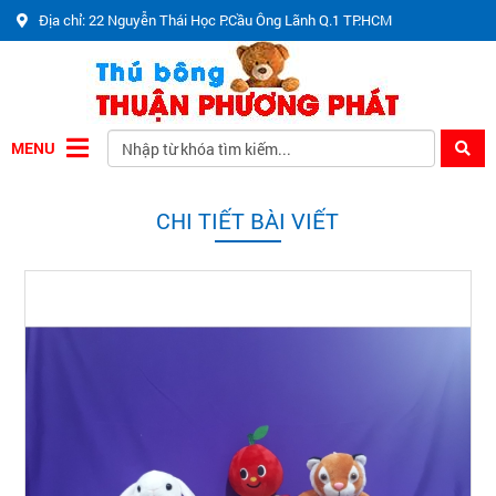
Địa chỉ: 22 Nguyễn Thái Học P.Cầu Ông Lãnh Q.1 TP.HCM
MENU
CHI TIẾT BÀI VIẾT