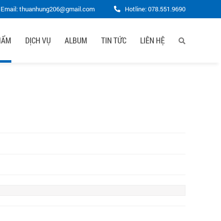
Email: thuanhung206@gmail.com
Hotline:
078.551.9690
HẨM
DỊCH VỤ
ALBUM
TIN TỨC
LIÊN HỆ