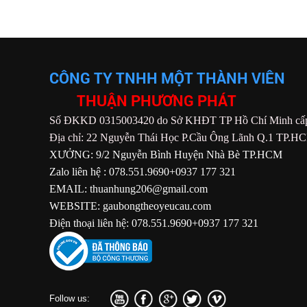
CÔNG TY TNHH MỘT THÀNH VIÊN
THUẬN PHƯƠNG PHÁT
Số ĐKKD 0315003420 do Sở KHĐT TP Hồ Chí Minh cấp
Địa chỉ: 22 Nguyễn Thái Học P.Cầu Ông Lãnh Q.1 TP.H
XƯỞNG: 9/2 Nguyễn Bình Huyện Nhà Bè TP.HCM
Zalo liên hệ : 078.551.9690+0937 177 321
EMAIL: thuanhung206@gmail.com
WEBSITE: gaubongtheoyeucau.com
Điện thoại liên hệ: 078.551.9690+0937 177 321
Follow us: