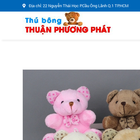
Địa chỉ: 22 Nguyễn Thái Học P.Cầu Ông Lãnh Q.1 TP.HCM