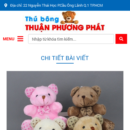
Địa chỉ: 22 Nguyễn Thái Học P.Cầu Ông Lãnh Q.1 TP.HCM
MENU
CHI TIẾT BÀI VIẾT