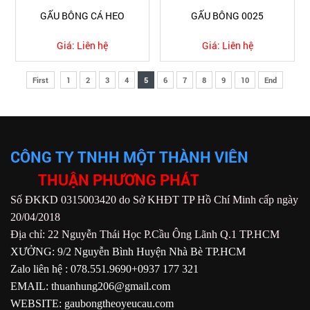
GẤU BÔNG CÁ HEO
GẤU BÔNG 0025
Giá:
Liên hệ
Giá:
Liên hệ
First
1
2
3
4
5
6
7
8
9
10
End
CÔNG TY TNHH MỘT THÀNH VIÊN
THUẬN PHƯƠNG PHÁT
Số ĐKKD 0315003420 do Sở KHĐT TP Hồ Chí Minh cấp ngày
20/04/2018
Địa chỉ: 22 Nguyễn Thái Học P.Cầu Ông Lãnh Q.1 TP.HCM
XƯỞNG: 9/2 Nguyễn Bình Huyện Nhà Bè TP.HCM
Zalo liên hệ : 078.551.9690+0937 177 321
EMAIL: thuanhung206@gmail.com
WEBSITE: gaubongtheoyeucau.com