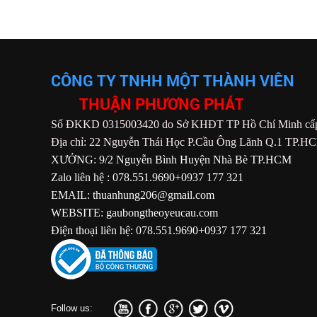
CÔNG TY TNHH MỘT THÀNH VIÊN
THUẬN PHƯƠNG PHÁT
Số ĐKKD 0315003420 do Sở KHĐT TP Hồ Chí Minh cấp
Địa chỉ: 22 Nguyễn Thái Học P.Cầu Ông Lãnh Q.1 TP.H
XƯỞNG: 9/2 Nguyễn Bình Huyện Nhà Bè TP.HCM
Zalo liên hệ : 078.551.9690+0937 177 321
EMAIL: thuanhung206@gmail.com
WEBSITE: gaubongtheoyeucau.com
Điện thoại liên hệ: 078.551.9690+0937 177 321
Follow us: