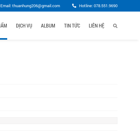
Email: thuanhung206@gmail.com
Hotline:
078.551.9690
HẨM
DỊCH VỤ
ALBUM
TIN TỨC
LIÊN HỆ