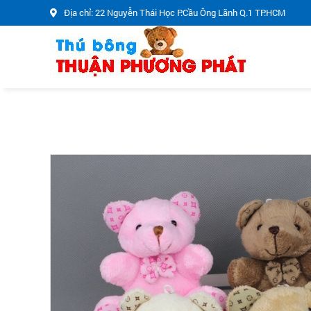
Địa chỉ: 22 Nguyễn Thái Học P.Cầu Ông Lãnh Q.1 TP.HCM