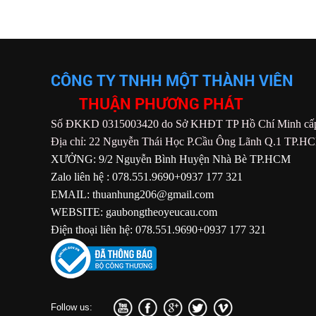
CÔNG TY TNHH MỘT THÀNH VIÊN
THUẬN PHƯƠNG PHÁT
Số ĐKKD 0315003420 do Sở KHĐT TP Hồ Chí Minh cấp
Địa chỉ: 22 Nguyễn Thái Học P.Cầu Ông Lãnh Q.1 TP.H
XƯỞNG: 9/2 Nguyễn Bình Huyện Nhà Bè TP.HCM
Zalo liên hệ : 078.551.9690+0937 177 321
EMAIL: thuanhung206@gmail.com
WEBSITE: gaubongtheoyeucau.com
Điện thoại liên hệ: 078.551.9690+0937 177 321
Follow us: