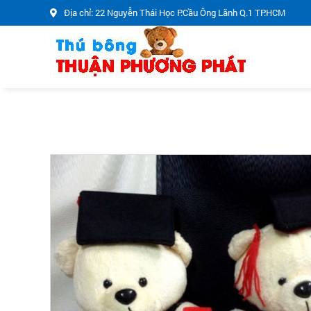
Địa chỉ: 22 Nguyễn Thái Học P.Cầu Ông Lãnh Q.1 TP.HCM