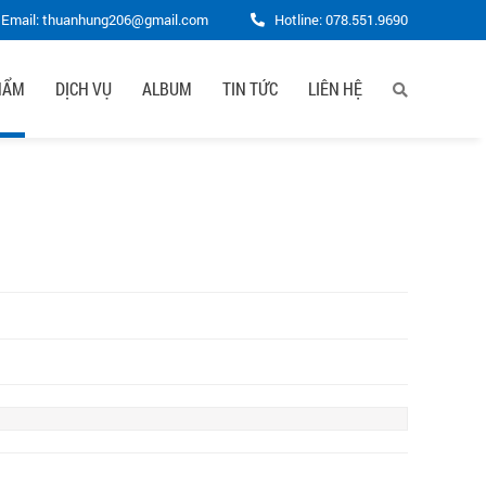
Email: thuanhung206@gmail.com
Hotline:
078.551.9690
HẨM
DỊCH VỤ
ALBUM
TIN TỨC
LIÊN HỆ