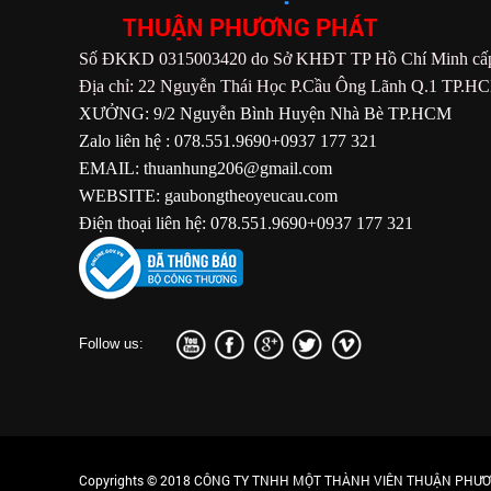
THUẬN PHƯƠNG PHÁT
Số ĐKKD 0315003420 do Sở KHĐT TP Hồ Chí Minh cấp
Địa chỉ: 22 Nguyễn Thái Học P.Cầu Ông Lãnh Q.1 TP.H
XƯỞNG: 9/2 Nguyễn Bình Huyện Nhà Bè TP.HCM
Zalo liên hệ : 078.551.9690+0937 177 321
EMAIL: thuanhung206@gmail.com
WEBSITE: gaubongtheoyeucau.com
Điện thoại liên hệ: 078.551.9690+0937 177 321
Follow us:
Copyrights © 2018 CÔNG TY TNHH MỘT THÀNH VIÊN THUẬN PHƯƠN