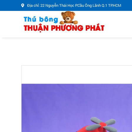
Địa chỉ: 22 Nguyễn Thái Học P.Cầu Ông Lãnh Q.1 TP.HCM