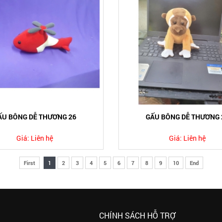
ẤU BÔNG DỄ THƯƠNG 26
GẤU BÔNG DỄ THƯƠNG 
Giá:
Liên hệ
Giá:
Liên hệ
First
1
2
3
4
5
6
7
8
9
10
End
CHÍNH SÁCH HỖ TRỢ