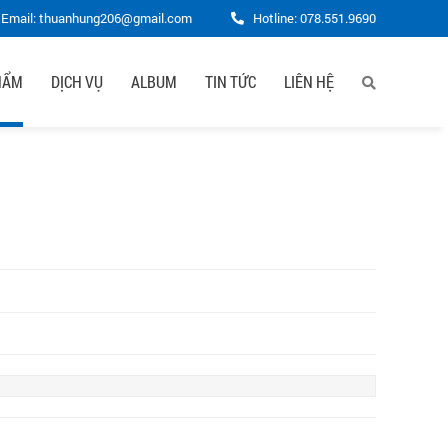
Email: thuanhung206@gmail.com
Hotline:
078.551.9690
HẨM
DỊCH VỤ
ALBUM
TIN TỨC
LIÊN HỆ