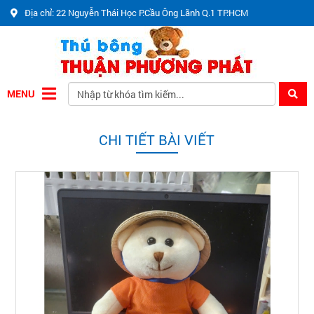
Địa chỉ: 22 Nguyễn Thái Học P.Cầu Ông Lãnh Q.1 TP.HCM
MENU
CHI TIẾT BÀI VIẾT