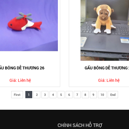
ẤU BÔNG DỄ THƯƠNG 26
GẤU BÔNG DỄ THƯƠNG 
Giá:
Liên hệ
Giá:
Liên hệ
First
1
2
3
4
5
6
7
8
9
10
End
CHÍNH SÁCH HỖ TRỢ