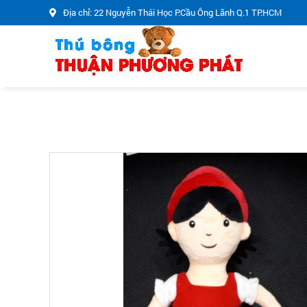
Địa chỉ: 22 Nguyễn Thái Học P.Cầu Ông Lãnh Q.1 TP.HCM