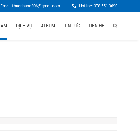
Email: thuanhung206@gmail.com
Hotline:
078.551.9690
HẨM
DỊCH VỤ
ALBUM
TIN TỨC
LIÊN HỆ