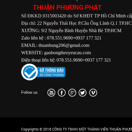
THUẬN PHƯƠNG PHÁT
Số ĐKKD 0315003420 do Sở KHĐT TP Hồ Chí Minh cấp
Địa chỉ: 22 Nguyễn Thái Học P.Cầu Ông Lãnh Q.1 TP.H
XƯỞNG: 9/2 Nguyễn Bình Huyện Nhà Bè TP.HCM
Zalo liên hệ : 078.551.9690+0937 177 321
EMAIL: thuanhung206@gmail.com
WEBSITE: gaubongtheoyeucau.com
Điện thoại liên hệ: 078.551.9690+0937 177 321
Follow us:
Copyrights © 2018 CÔNG TY TNHH MỘT THÀNH VIÊN THUẬN PHƯƠN