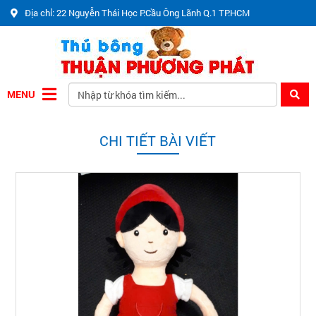
Địa chỉ: 22 Nguyễn Thái Học P.Cầu Ông Lãnh Q.1 TP.HCM
MENU
CHI TIẾT BÀI VIẾT