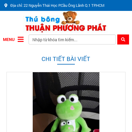
Địa chỉ: 22 Nguyễn Thái Học P.Cầu Ông Lãnh Q.1 TP.HCM
MENU
CHI TIẾT BÀI VIẾT