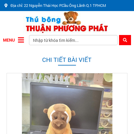
Địa chỉ: 22 Nguyễn Thái Học P.Cầu Ông Lãnh Q.1 TP.HCM
MENU
CHI TIẾT BÀI VIẾT