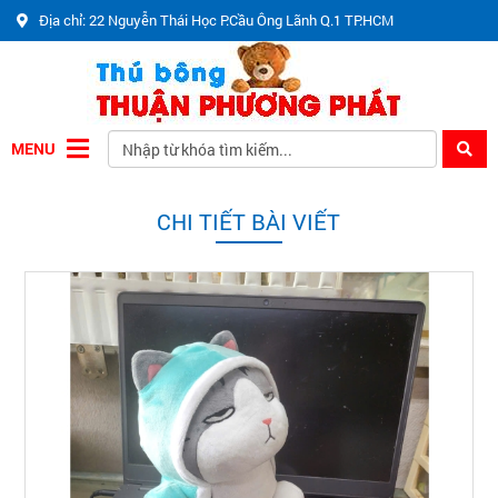
Địa chỉ: 22 Nguyễn Thái Học P.Cầu Ông Lãnh Q.1 TP.HCM
MENU
CHI TIẾT BÀI VIẾT