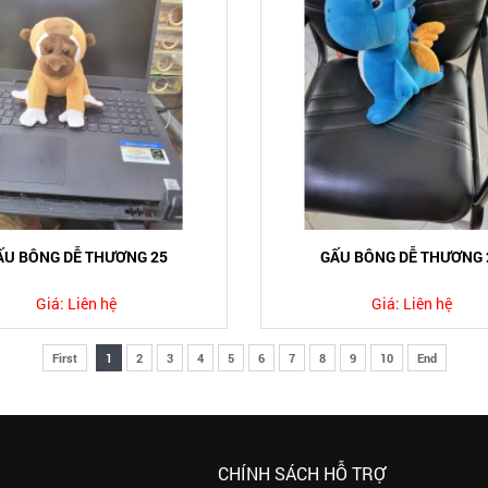
ẤU BÔNG DỄ THƯƠNG 25
GẤU BÔNG DỄ THƯƠNG 
Giá:
Liên hệ
Giá:
Liên hệ
First
1
2
3
4
5
6
7
8
9
10
End
CHÍNH SÁCH HỖ TRỢ