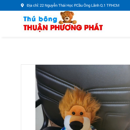
Địa chỉ: 22 Nguyễn Thái Học P.Cầu Ông Lãnh Q.1 TP.HCM