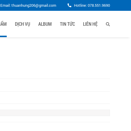
Email: thuanhung206@gmail.com
Hotline:
078.551.9690
HẨM
DỊCH VỤ
ALBUM
TIN TỨC
LIÊN HỆ