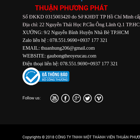
THUẬN PHƯƠNG PHÁT
Số ĐKKD 0315003420 do Sở KHĐT TP Hồ Chí Minh cấp
Địa chỉ: 22 Nguyễn Thái Học P.Cầu Ông Lãnh Q.1 TP.H
XƯỞNG: 9/2 Nguyễn Bình Huyện Nhà Bè TP.HCM
Zalo liên hệ : 078.551.9690+0937 177 321
EMAIL: thuanhung206@gmail.com
WEBSITE: gaubongtheoyeucau.com
Điện thoại liên hệ: 078.551.9690+0937 177 321
Follow us:
Copyrights © 2018 CÔNG TY TNHH MỘT THÀNH VIÊN THUẬN PHƯƠN