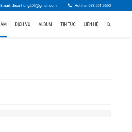
Email: thuanhung206@gmail.com
Hotline:
078.551.9690
HẨM
DỊCH VỤ
ALBUM
TIN TỨC
LIÊN HỆ