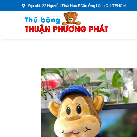
Địa chỉ: 22 Nguyễn Thái Học P.Cầu Ông Lãnh Q.1 TP.HCM