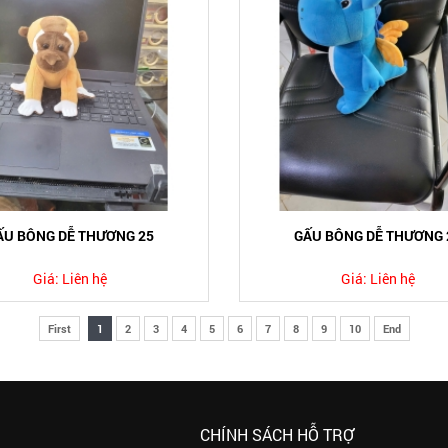
ẤU BÔNG DỄ THƯƠNG 25
GẤU BÔNG DỄ THƯƠNG 
Giá:
Liên hệ
Giá:
Liên hệ
First
1
2
3
4
5
6
7
8
9
10
End
CHÍNH SÁCH HỖ TRỢ