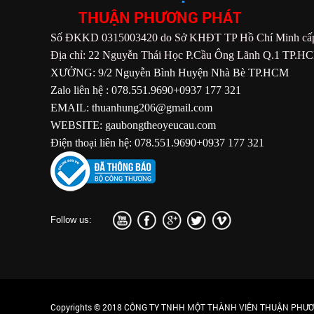
THUẬN PHƯƠNG PHÁT
Số ĐKKD 0315003420 do Sở KHĐT TP Hồ Chí Minh cấp
Địa chỉ: 22 Nguyễn Thái Học P.Cầu Ông Lãnh Q.1 TP.H
XƯỞNG: 9/2 Nguyễn Bình Huyện Nhà Bè TP.HCM
Zalo liên hệ : 078.551.9690+0937 177 321
EMAIL: thuanhung206@gmail.com
WEBSITE: gaubongtheoyeucau.com
Điện thoại liên hệ: 078.551.9690+0937 177 321
Follow us:
Copyrights © 2018 CÔNG TY TNHH MỘT THÀNH VIÊN THUẬN PHƯƠN