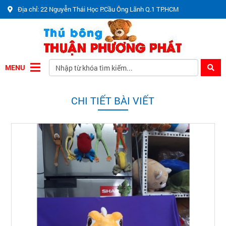
Địa chỉ: 22 Nguyễn Thái Học P.Cầu Ông Lãnh Q.1 TP.HCM
MENU
CHI TIẾT BÀI VIẾT