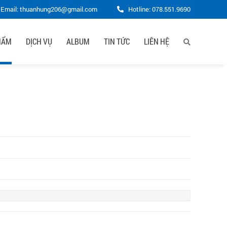
Email: thuanhung206@gmail.com
Hotline:
078.551.9690
HẨM
DỊCH VỤ
ALBUM
TIN TỨC
LIÊN HỆ