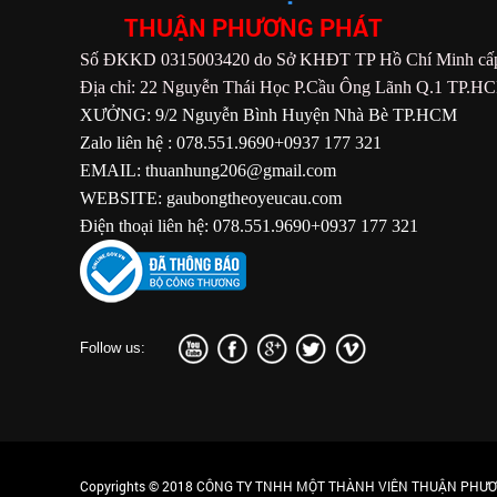
THUẬN PHƯƠNG PHÁT
Số ĐKKD 0315003420 do Sở KHĐT TP Hồ Chí Minh cấp
Địa chỉ: 22 Nguyễn Thái Học P.Cầu Ông Lãnh Q.1 TP.H
XƯỞNG: 9/2 Nguyễn Bình Huyện Nhà Bè TP.HCM
Zalo liên hệ : 078.551.9690+0937 177 321
EMAIL: thuanhung206@gmail.com
WEBSITE: gaubongtheoyeucau.com
Điện thoại liên hệ: 078.551.9690+0937 177 321
Follow us:
Copyrights © 2018 CÔNG TY TNHH MỘT THÀNH VIÊN THUẬN PHƯƠN