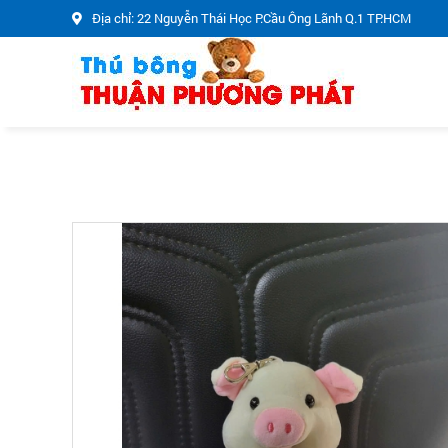
Địa chỉ: 22 Nguyễn Thái Học P.Cầu Ông Lãnh Q.1 TP.HCM