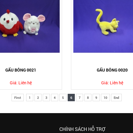
GẤU BÔNG 0021
GẤU BÔNG 0020
Giá:
Liên hệ
Giá:
Liên hệ
First
1
2
3
4
5
6
7
8
9
10
End
CHÍNH SÁCH HỖ TRỢ