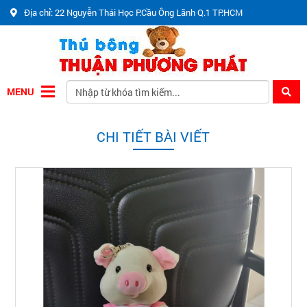
Địa chỉ: 22 Nguyễn Thái Học P.Cầu Ông Lãnh Q.1 TP.HCM
MENU
CHI TIẾT BÀI VIẾT