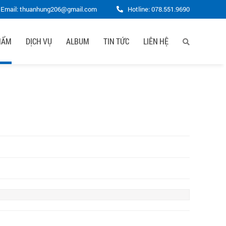
Email: thuanhung206@gmail.com
Hotline:
078.551.9690
HẨM
DỊCH VỤ
ALBUM
TIN TỨC
LIÊN HỆ