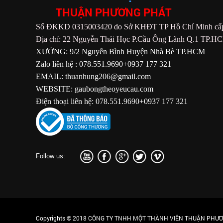
THUẬN PHƯƠNG PHÁT
Số ĐKKD 0315003420 do Sở KHĐT TP Hồ Chí Minh cấp
Địa chỉ: 22 Nguyễn Thái Học P.Cầu Ông Lãnh Q.1 TP.H
XƯỞNG: 9/2 Nguyễn Bình Huyện Nhà Bè TP.HCM
Zalo liên hệ : 078.551.9690+0937 177 321
EMAIL: thuanhung206@gmail.com
WEBSITE: gaubongtheoyeucau.com
Điện thoại liên hệ: 078.551.9690+0937 177 321
Follow us:
Copyrights © 2018 CÔNG TY TNHH MỘT THÀNH VIÊN THUẬN PHƯƠN