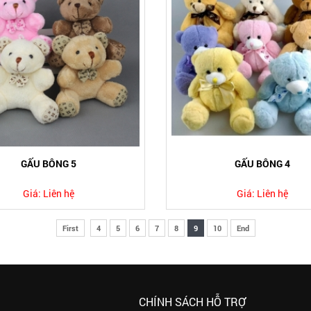
GẤU BÔNG 5
GẤU BÔNG 4
Giá:
Liên hệ
Giá:
Liên hệ
First
4
5
6
7
8
9
10
End
CHÍNH SÁCH HỖ TRỢ