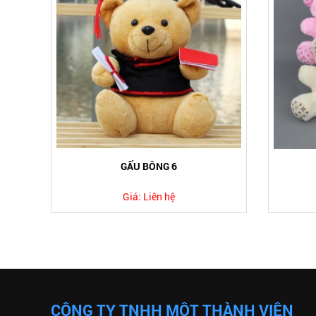
GẤU BÔNG 6
Giá:
Liên hệ
CÔNG TY TNHH MỘT THÀNH VIÊN