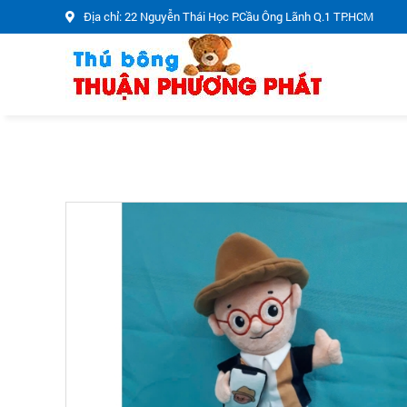
Địa chỉ: 22 Nguyễn Thái Học P.Cầu Ông Lãnh Q.1 TP.HCM