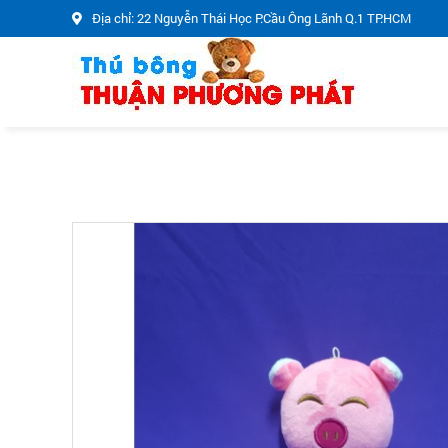
Địa chỉ: 22 Nguyễn Thái Học P.Cầu Ông Lãnh Q.1 TP.HCM