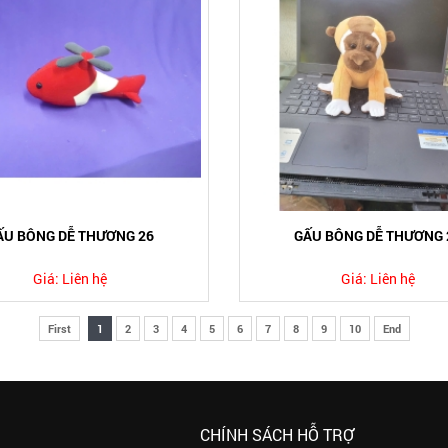
ẤU BÔNG DỄ THƯƠNG 26
GẤU BÔNG DỄ THƯƠNG 
Giá:
Liên hệ
Giá:
Liên hệ
First
1
2
3
4
5
6
7
8
9
10
End
CHÍNH SÁCH HỖ TRỢ