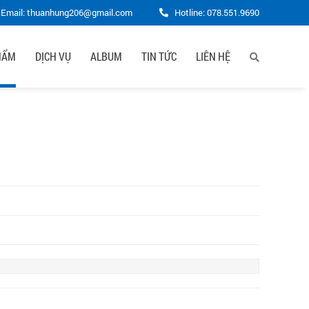
Email: thuanhung206@gmail.com
Hotline:
078.551.9690
HẨM
DỊCH VỤ
ALBUM
TIN TỨC
LIÊN HỆ