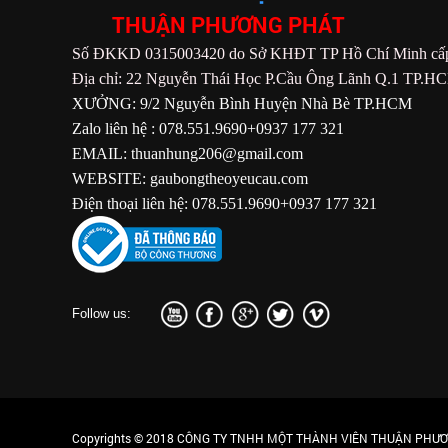
THUẬN PHƯƠNG PHÁT
Số ĐKKD 0315003420 do Sở KHĐT TP Hồ Chí Minh cấp
Địa chỉ: 22 Nguyễn Thái Học P.Cầu Ông Lãnh Q.1 TP.H
XƯỞNG: 9/2 Nguyễn Bình Huyện Nhà Bè TP.HCM
Zalo liên hệ : 078.551.9690+0937 177 321
EMAIL: thuanhung206@gmail.com
WEBSITE: gaubongtheoyeucau.com
Điện thoại liên hệ: 078.551.9690+0937 177 321
Follow us:
Copyrights © 2018 CÔNG TY TNHH MỘT THÀNH VIÊN THUẬN PHƯƠN