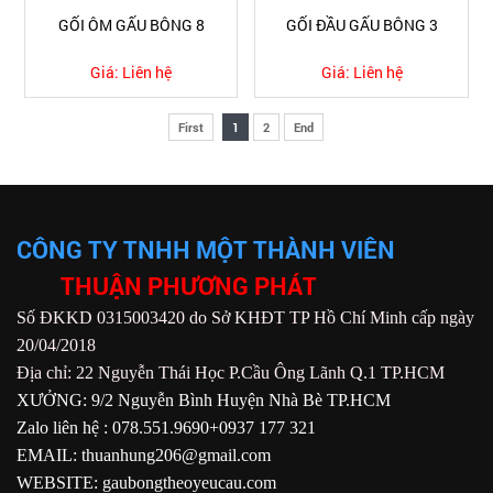
GỐI ÔM GẤU BÔNG 8
GỐI ĐẦU GẤU BÔNG 3
Giá:
Liên hệ
Giá:
Liên hệ
First
1
2
End
CÔNG TY TNHH MỘT THÀNH VIÊN
THUẬN PHƯƠNG PHÁT
Số ĐKKD 0315003420 do Sở KHĐT TP Hồ Chí Minh cấp ngày
20/04/2018
Địa chỉ: 22 Nguyễn Thái Học P.Cầu Ông Lãnh Q.1 TP.HCM
XƯỞNG: 9/2 Nguyễn Bình Huyện Nhà Bè TP.HCM
Zalo liên hệ : 078.551.9690+0937 177 321
EMAIL: thuanhung206@gmail.com
WEBSITE: gaubongtheoyeucau.com