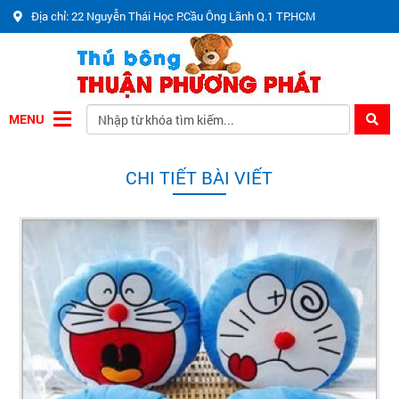
Địa chỉ: 22 Nguyễn Thái Học P.Cầu Ông Lãnh Q.1 TP.HCM
MENU
CHI TIẾT BÀI VIẾT