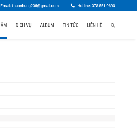
Email: thuanhung206@gmail.com
Hotline:
078.551.9690
HẨM
DỊCH VỤ
ALBUM
TIN TỨC
LIÊN HỆ