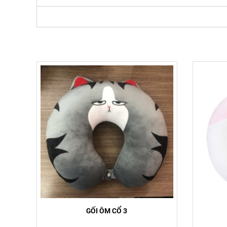
GỐI ÔM CỔ 3