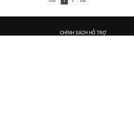
First
1
2
End
CHÍNH SÁCH HỖ TRỢ
Chính sách thanh toán
 ngày 20/04/2018
Chính sách xử lý khiếu nại
CM
Chính sách vận chuyển và giao nhận
Chính sách đổi trả và hoàn tiền
Chính sách bảo hành
Chính sách bảo mật thông tin