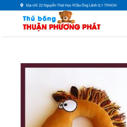
Địa chỉ: 22 Nguyễn Thái Học P.Cầu Ông Lãnh Q.1 TP.HCM