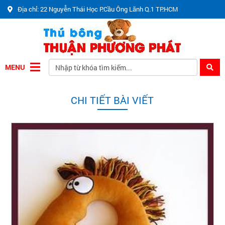
Địa chỉ: 22 Nguyễn Thái Học P.Cầu Ông Lãnh Q.1 TP.HCM
MENU
CHI TIẾT BÀI VIẾT