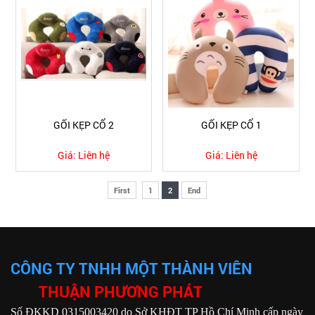
GỐI KẸP CỔ 2
GỐI KẸP CỔ 1
Giá:
Liên hệ
Giá:
Liên hệ
First
1
2
End
CÔNG TY TNHH MỘT THÀNH VIÊN
THUẬN PHƯƠNG PHÁT
Số ĐKKD 0315003420 do Sở KHĐT TP Hồ Chí Minh cấp ngày