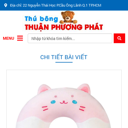
Địa chỉ: 22 Nguyễn Thái Học P.Cầu Ông Lãnh Q.1 TP.HCM
MENU
CHI TIẾT BÀI VIẾT