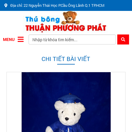
Địa chỉ: 22 Nguyễn Thái Học P.Cầu Ông Lãnh Q.1 TP.HCM
MENU
CHI TIẾT BÀI VIẾT