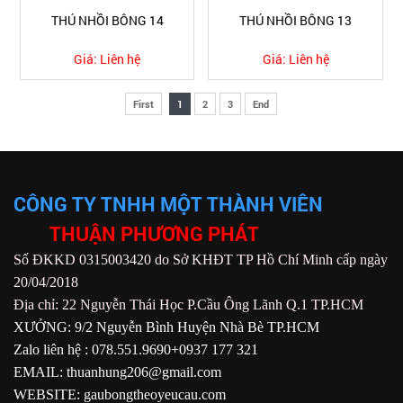
THÚ NHỒI BÔNG 14
THÚ NHỒI BÔNG 13
Giá:
Liên hệ
Giá:
Liên hệ
First
1
2
3
End
CÔNG TY TNHH MỘT THÀNH VIÊN
THUẬN PHƯƠNG PHÁT
Số ĐKKD 0315003420 do Sở KHĐT TP Hồ Chí Minh cấp ngày
20/04/2018
Địa chỉ: 22 Nguyễn Thái Học P.Cầu Ông Lãnh Q.1 TP.HCM
XƯỞNG: 9/2 Nguyễn Bình Huyện Nhà Bè TP.HCM
Zalo liên hệ : 078.551.9690+0937 177 321
EMAIL: thuanhung206@gmail.com
WEBSITE: gaubongtheoyeucau.com