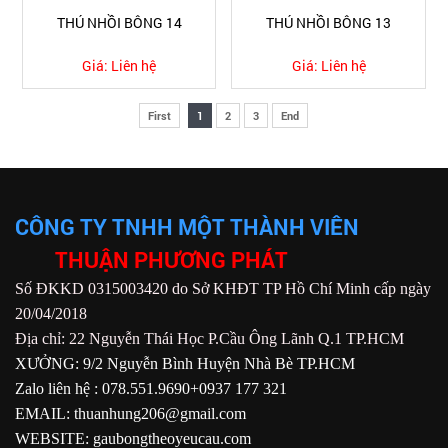
THÚ NHỒI BÔNG 14
THÚ NHỒI BÔNG 13
Giá:
Liên hệ
Giá:
Liên hệ
First
1
2
3
End
CÔNG TY TNHH MỘT THÀNH VIÊN
THUẬN PHƯƠNG PHÁT
Số ĐKKD 0315003420 do Sở KHĐT TP Hồ Chí Minh cấp ngày
20/04/2018
Địa chỉ: 22 Nguyễn Thái Học P.Cầu Ông Lãnh Q.1 TP.HCM
XƯỞNG: 9/2 Nguyễn Bình Huyện Nhà Bè TP.HCM
Zalo liên hệ : 078.551.9690+0937 177 321
EMAIL: thuanhung206@gmail.com
WEBSITE: gaubongtheoyeucau.com