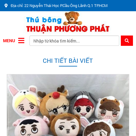
Địa chỉ: 22 Nguyễn Thái Học P.Cầu Ông Lãnh Q.1 TP.HCM
MENU
CHI TIẾT BÀI VIẾT