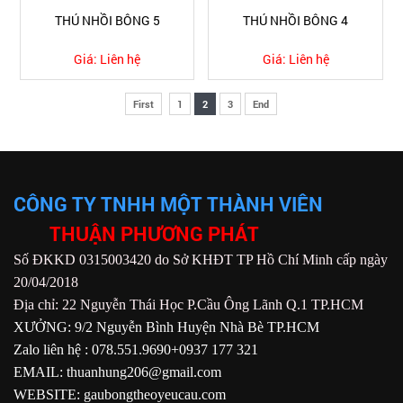
THÚ NHỒI BÔNG 5
THÚ NHỒI BÔNG 4
Giá:
Liên hệ
Giá:
Liên hệ
First
1
2
3
End
CÔNG TY TNHH MỘT THÀNH VIÊN
THUẬN PHƯƠNG PHÁT
Số ĐKKD 0315003420 do Sở KHĐT TP Hồ Chí Minh cấp ngày
20/04/2018
Địa chỉ: 22 Nguyễn Thái Học P.Cầu Ông Lãnh Q.1 TP.HCM
XƯỞNG: 9/2 Nguyễn Bình Huyện Nhà Bè TP.HCM
Zalo liên hệ : 078.551.9690+0937 177 321
EMAIL: thuanhung206@gmail.com
WEBSITE: gaubongtheoyeucau.com