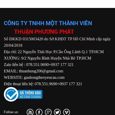
CÔNG TY TNHH MỘT THÀNH VIÊN
THUẬN PHƯƠNG PHÁT
Số ĐKKD 0315003420 do Sở KHĐT TP Hồ Chí Minh cấp ngày
20/04/2018
Địa chỉ: 22 Nguyễn Thái Học P.Cầu Ông Lãnh Q.1 TP.HCM
XƯỞNG: 9/2 Nguyễn Bình Huyện Nhà Bè TP.HCM
Zalo liên hệ : 078.551.9690+0937 177 321
EMAIL: thuanhung206@gmail.com
WEBSITE: gaubongtheoyeucau.com
Điện thoại liên hệ: 078.551.9690+0937 177 321
Follow us: