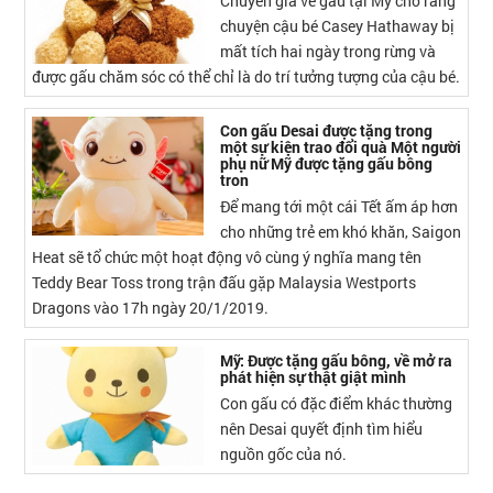
Chuyên gia về gấu tại Mỹ cho rằng
chuyện cậu bé Casey Hathaway bị
mất tích hai ngày trong rừng và
được gấu chăm sóc có thể chỉ là do trí tưởng tượng của cậu bé.
Con gấu Desai được tặng trong
một sự kiện trao đổi quà Một người
phụ nữ Mỹ được tặng gấu bông
tron
Để mang tới một cái Tết ấm áp hơn
cho những trẻ em khó khăn, Saigon
Heat sẽ tổ chức một hoạt động vô cùng ý nghĩa mang tên
Teddy Bear Toss trong trận đấu gặp Malaysia Westports
Dragons vào 17h ngày 20/1/2019.
Mỹ: Được tặng gấu bông, về mở ra
phát hiện sự thật giật mình
Con gấu có đặc điểm khác thường
nên Desai quyết định tìm hiểu
nguồn gốc của nó.